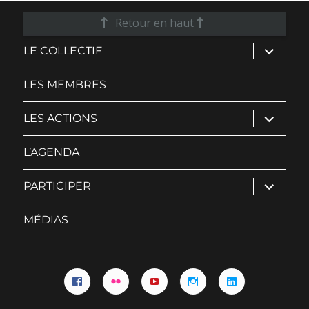
Retour en haut
ouvrir
LE COLLECTIF
le
sous-
menu
LES MEMBRES
ouvrir
LES ACTIONS
le
sous-
menu
L’AGENDA
ouvrir
PARTICIPER
le
sous-
menu
MÉDIAS
Facebook
Flickr
YouTube
Instagram
Linkedin