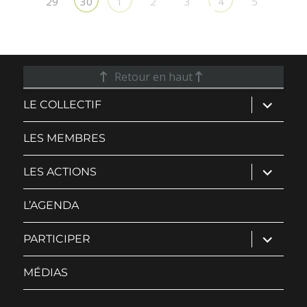
29
2
3
5
30
1
4
Retour en haut
ouvrir
LE COLLECTIF
le
sous-
menu
LES MEMBRES
ouvrir
LES ACTIONS
le
sous-
menu
L’AGENDA
ouvrir
PARTICIPER
le
sous-
menu
MÉDIAS