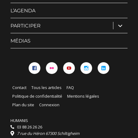
sous-
menu
L’AGENDA
ouvrir
PARTICIPER
le
sous-
menu
MÉDIAS
Facebook
Flickr
YouTube
Instagram
Linkedin
Contact
Tous les articles
FAQ
Politique de confidentialité
Mentions légales
Plan du site
Connexion
HUMANIS
03 88 26 26 26
7 rue du Héron 67300 Schiltigheim