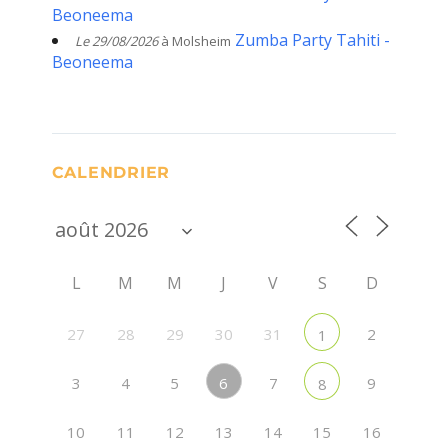
Beoneema
Zumba Party Tahiti -
Le 29/08/2026
à Molsheim
Beoneema
CALENDRIER
L
M
M
J
V
S
D
27
28
29
30
31
2
1
6
3
4
5
7
9
8
10
11
12
13
14
15
16