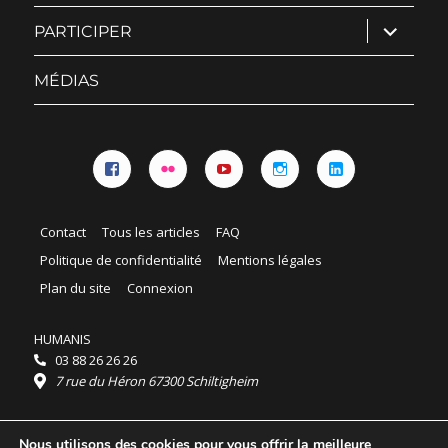
ouvrir
PARTICIPER
le
sous-
menu
MÉDIAS
Facebook
Flickr
YouTube
Instagram
Linkedin
Contact
Tous les articles
FAQ
Politique de confidentialité
Mentions légales
Plan du site
Connexion
HUMANIS
03 88 26 26 26
7 rue du Héron 67300 Schiltigheim
Horaires :
Nous utilisons des cookies pour vous offrir la meilleure
HUMANIS : du lundi au vendredi 9h - 18h