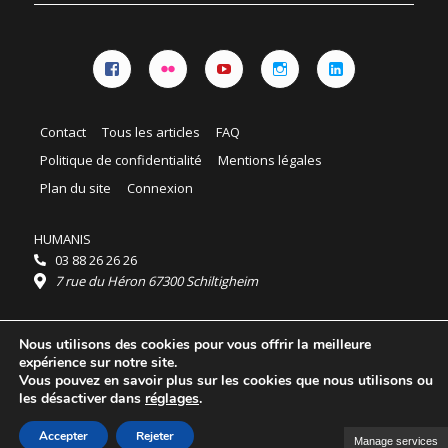
Facebook
Flickr
YouTube
Instagram
Linkedin
Contact
Tous les articles
FAQ
Politique de confidentialité
Mentions légales
Plan du site
Connexion
HUMANIS
03 88 26 26 26
7 rue du Héron 67300 Schiltigheim
Horaires :
Nous utilisons des cookies pour vous offrir la meilleure
HUMANIS : du lundi au vendredi 9h - 18h
expérience sur notre site.
Ordidocaz : du lundi au vendredi 8h - 19h
Vous pouvez en savoir plus sur les cookies que nous utilisons ou
© 2025 HUMANIS, tous droits réservés.
les désactiver dans
réglages
.
Licence Creative Commons Attribution 4.0
International
Accepter
Rejeter
Manage services