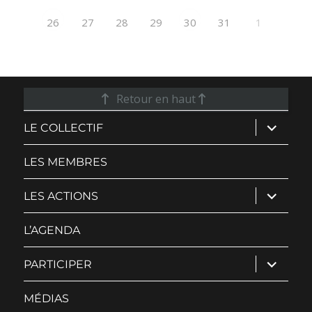
27
28
29
31
1
26
30
Retour en haut
ouvrir
LE COLLECTIF
le
sous-
menu
LES MEMBRES
ouvrir
LES ACTIONS
le
sous-
menu
L’AGENDA
ouvrir
PARTICIPER
le
sous-
menu
MÉDIAS