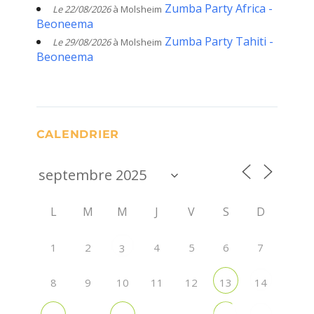
Zumba Party Africa -
Le 22/08/2026
à Molsheim
Beoneema
Zumba Party Tahiti -
Le 29/08/2026
à Molsheim
Beoneema
CALENDRIER
L
M
M
J
V
S
D
1
2
4
5
6
7
3
8
9
10
11
12
13
14