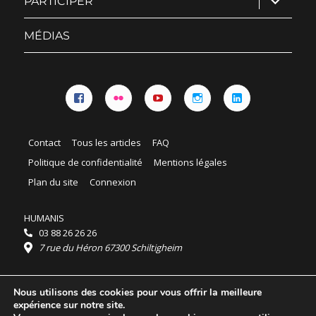
PARTICIPER
le
sous-
menu
MÉDIAS
Facebook
Flickr
YouTube
Instagram
Linkedin
Contact
Tous les articles
FAQ
Politique de confidentialité
Mentions légales
Plan du site
Connexion
HUMANIS
03 88 26 26 26
7 rue du Héron 67300 Schiltigheim
Horaires :
Nous utilisons des cookies pour vous offrir la meilleure
HUMANIS : du lundi au vendredi 9h - 18h
expérience sur notre site.
Ordidocaz : du lundi au vendredi 8h - 19h