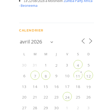
Le 22/08/2026
à Molsheim
Zumba Party Africa
- Beoneema
CALENDRIER
L
M
M
J
V
S
D
30
31
1
3
5
2
4
+
6
9
10
7
8
11
12
13
14
15
16
17
18
19
20
21
22
23
25
26
24
27
28
29
30
1
2
3