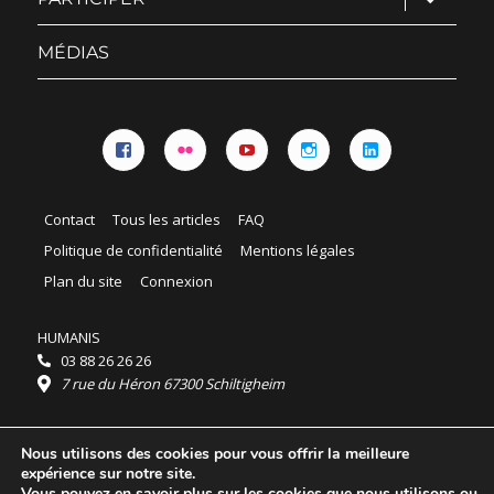
le
sous-
menu
MÉDIAS
Facebook
Flickr
YouTube
Instagram
Linkedin
Contact
Tous les articles
FAQ
Politique de confidentialité
Mentions légales
Plan du site
Connexion
HUMANIS
03 88 26 26 26
7 rue du Héron 67300 Schiltigheim
Horaires :
Nous utilisons des cookies pour vous offrir la meilleure
HUMANIS : du lundi au vendredi 9h - 18h
expérience sur notre site.
Ordidocaz : du lundi au vendredi 8h - 19h
Vous pouvez en savoir plus sur les cookies que nous utilisons ou