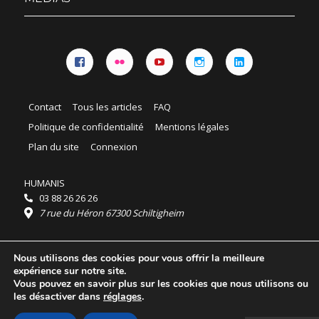
Facebook
Flickr
YouTube
Instagram
Linkedin
Contact
Tous les articles
FAQ
Politique de confidentialité
Mentions légales
Plan du site
Connexion
HUMANIS
03 88 26 26 26
7 rue du Héron 67300 Schiltigheim
Horaires :
Nous utilisons des cookies pour vous offrir la meilleure
HUMANIS : du lundi au vendredi 9h - 18h
expérience sur notre site.
Ordidocaz : du lundi au vendredi 8h - 19h
Vous pouvez en savoir plus sur les cookies que nous utilisons ou
© 2025 HUMANIS, tous droits réservés.
les désactiver dans
réglages
.
Licence Creative Commons Attribution 4.0
International