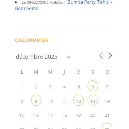
Zumba Party Tahiti -
Le 29/08/2026
à Molsheim
Beoneema
CALENDRIER
L
M
M
J
V
S
D
1
3
4
7
2
5
6
8
10
11
14
9
12
13
15
16
17
18
19
20
21