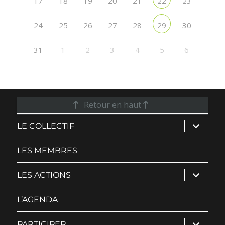
17
18
19
20
21
23
22
24
25
26
27
28
30
29
31
1
2
3
4
5
6
Retour en haut
ouvrir
LE COLLECTIF
le
sous-
menu
LES MEMBRES
ouvrir
LES ACTIONS
le
sous-
menu
L’AGENDA
ouvrir
PARTICIPER