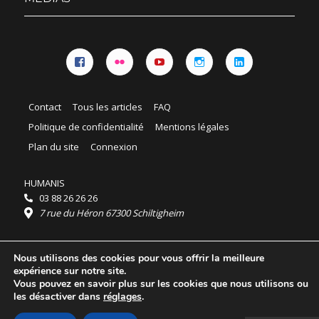
Facebook
Flickr
YouTube
Instagram
Linkedin
Contact
Tous les articles
FAQ
Politique de confidentialité
Mentions légales
Plan du site
Connexion
HUMANIS
03 88 26 26 26
7 rue du Héron 67300 Schiltigheim
Horaires :
Nous utilisons des cookies pour vous offrir la meilleure
HUMANIS : du lundi au vendredi 9h - 18h
expérience sur notre site.
Ordidocaz : du lundi au vendredi 8h - 19h
Vous pouvez en savoir plus sur les cookies que nous utilisons ou
© 2025 HUMANIS, tous droits réservés.
les désactiver dans
réglages
.
Licence Creative Commons Attribution 4.0
International