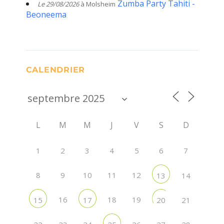
Zumba Party Tahiti -
Le 29/08/2026
à Molsheim
Beoneema
CALENDRIER
L
M
M
J
V
S
D
1
2
4
5
6
7
3
8
9
10
11
12
13
14
16
18
19
15
17
20
21