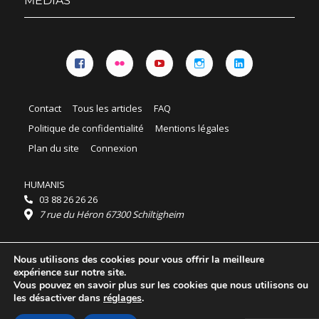
MÉDIAS
Facebook
Flickr
YouTube
Instagram
Linkedin
Contact
Tous les articles
FAQ
Politique de confidentialité
Mentions légales
Plan du site
Connexion
HUMANIS
03 88 26 26 26
7 rue du Héron 67300 Schiltigheim
Horaires :
Nous utilisons des cookies pour vous offrir la meilleure
HUMANIS : du lundi au vendredi 9h - 18h
expérience sur notre site.
Ordidocaz : du lundi au vendredi 8h - 19h
Vous pouvez en savoir plus sur les cookies que nous utilisons ou
© 2025 HUMANIS, tous droits réservés.
les désactiver dans
réglages
.
Licence Creative Commons Attribution 4.0