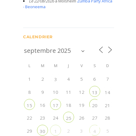
Le 22/08/2026
à Molsheim
Zumba Party Africa
- Beoneema
CALENDRIER
L
M
M
J
V
S
D
1
2
4
5
6
7
3
8
9
10
11
12
13
14
16
18
19
15
17
20
21
22
23
24
26
27
28
25
29
2
3
5
30
1
4