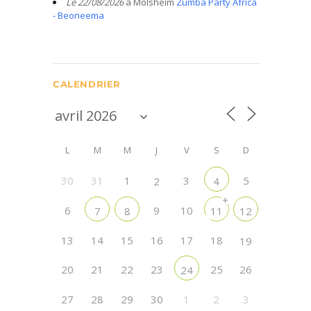
Le 22/08/2026
à Molsheim
Zumba Party Africa
- Beoneema
CALENDRIER
L
M
M
J
V
S
D
30
31
1
3
5
2
4
+
6
9
10
7
8
11
12
13
14
15
16
17
18
19
20
21
22
23
25
26
24
27
28
29
30
1
2
3