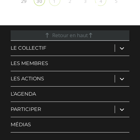
29
2
3
5
30
1
4
Retour en haut
ouvrir
LE COLLECTIF
le
sous-
menu
LES MEMBRES
ouvrir
LES ACTIONS
le
sous-
menu
L’AGENDA
ouvrir
PARTICIPER
le
sous-
menu
MÉDIAS