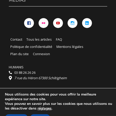
MÉDIAS
Facebook
Flickr
YouTube
Instagram
Linkedin
Contact
Tous les articles
FAQ
Politique de confidentialité
Mentions légales
Plan du site
Connexion
HUMANIS
03 88 26 26 26
7 rue du Héron 67300 Schiltigheim
Horaires :
Nous utilisons des cookies pour vous offrir la meilleure
HUMANIS : du lundi au vendredi 9h - 18h
expérience sur notre site.
Ordidocaz : du lundi au vendredi 8h - 19h
Vous pouvez en savoir plus sur les cookies que nous utilisons ou
© 2025 HUMANIS, tous droits réservés.
les désactiver dans
réglages
.
Licence Creative Commons Attribution 4.0