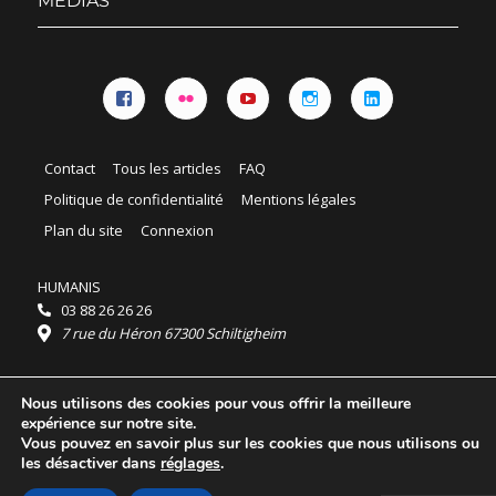
MÉDIAS
Facebook
Flickr
YouTube
Instagram
Linkedin
Contact
Tous les articles
FAQ
Politique de confidentialité
Mentions légales
Plan du site
Connexion
HUMANIS
03 88 26 26 26
7 rue du Héron 67300 Schiltigheim
Horaires :
Nous utilisons des cookies pour vous offrir la meilleure
HUMANIS : du lundi au vendredi 9h - 18h
expérience sur notre site.
Ordidocaz : du lundi au vendredi 8h - 19h
Vous pouvez en savoir plus sur les cookies que nous utilisons ou
© 2025 HUMANIS, tous droits réservés.
les désactiver dans
réglages
.
Licence Creative Commons Attribution 4.0