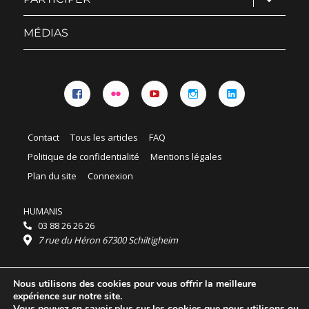
le
sous-
menu
MÉDIAS
Facebook
Flickr
YouTube
Instagram
Linkedin
Contact
Tous les articles
FAQ
Politique de confidentialité
Mentions légales
Plan du site
Connexion
HUMANIS
03 88 26 26 26
7 rue du Héron 67300 Schiltigheim
Horaires :
Nous utilisons des cookies pour vous offrir la meilleure
HUMANIS : du lundi au vendredi 9h - 18h
expérience sur notre site.
Ordidocaz : du lundi au vendredi 8h - 19h
Vous pouvez en savoir plus sur les cookies que nous utilisons ou