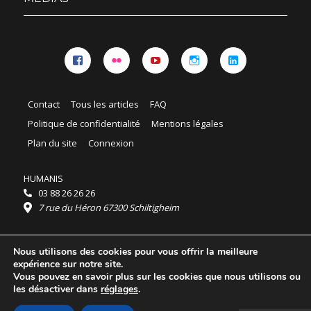
Facebook
Flickr
YouTube
Instagram
Linkedin
Contact
Tous les articles
FAQ
Politique de confidentialité
Mentions légales
Plan du site
Connexion
HUMANIS
03 88 26 26 26
7 rue du Héron 67300 Schiltigheim
Horaires :
Nous utilisons des cookies pour vous offrir la meilleure
HUMANIS : du lundi au vendredi 9h - 18h
expérience sur notre site.
Ordidocaz : du lundi au vendredi 8h - 19h
Vous pouvez en savoir plus sur les cookies que nous utilisons ou
© 2025 HUMANIS, tous droits réservés.
les désactiver dans
réglages
.
Licence Creative Commons Attribution 4.0
International