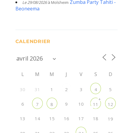
Zumba Party Tahiti -
Le 29/08/2026
à Molsheim
Beoneema
CALENDRIER
L
M
M
J
V
S
D
30
31
1
3
5
2
4
+
6
9
10
7
8
11
12
13
14
15
16
17
18
19