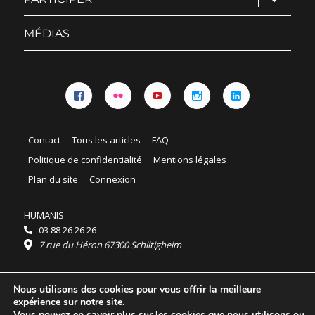
le
sous-
menu
MÉDIAS
Facebook
Flickr
YouTube
Instagram
Linkedin
Contact
Tous les articles
FAQ
Politique de confidentialité
Mentions légales
Plan du site
Connexion
HUMANIS
03 88 26 26 26
7 rue du Héron 67300 Schiltigheim
Horaires :
Nous utilisons des cookies pour vous offrir la meilleure
HUMANIS : du lundi au vendredi 9h - 18h
expérience sur notre site.
Ordidocaz : du lundi au vendredi 8h - 19h
Vous pouvez en savoir plus sur les cookies que nous utilisons ou