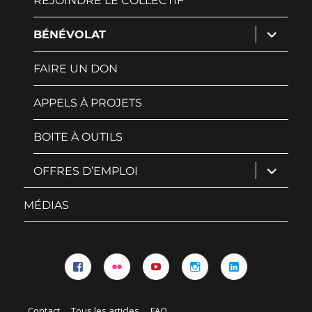
REJOINDRE LE COLLECTIF
ouvrir
BÉNÉVOLAT
le
sous-
menu
FAIRE UN DON
APPELS À PROJETS
BOITE À OUTILS
ouvrir
OFFRES D’EMPLOI
le
sous-
menu
MÉDIAS
Facebook
Flickr
YouTube
Instagram
Linkedin
Contact
Tous les articles
FAQ