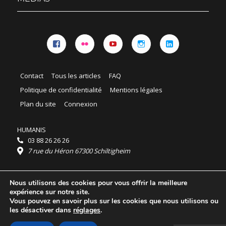
Facebook
Flickr
YouTube
Instagram
Linkedin
Contact
Tous les articles
FAQ
Politique de confidentialité
Mentions légales
Plan du site
Connexion
HUMANIS
03 88 26 26 26
7 rue du Héron 67300 Schiltigheim
Horaires :
Nous utilisons des cookies pour vous offrir la meilleure
HUMANIS : du lundi au vendredi 9h - 18h
expérience sur notre site.
Ordidocaz : du lundi au vendredi 8h - 19h
Vous pouvez en savoir plus sur les cookies que nous utilisons ou
© 2025 HUMANIS, tous droits réservés.
les désactiver dans
réglages
.
Licence Creative Commons Attribution 4.0
International