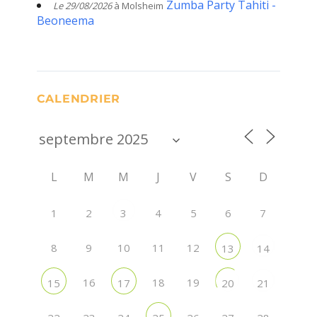
Zumba Party Tahiti -
Le 29/08/2026
à Molsheim
Beoneema
CALENDRIER
L
M
M
J
V
S
D
1
2
4
5
6
7
3
8
9
10
11
12
13
14
16
18
19
15
17
20
21