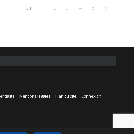
31
1
2
3
4
5
6
entialité
Mentions légales
Plan du site
Connexion