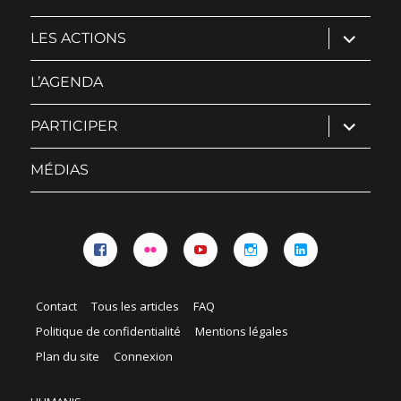
ouvrir
LES ACTIONS
le
sous-
menu
L’AGENDA
ouvrir
PARTICIPER
le
sous-
menu
MÉDIAS
Facebook
Flickr
YouTube
Instagram
Linkedin
Contact
Tous les articles
FAQ
Politique de confidentialité
Mentions légales
Plan du site
Connexion