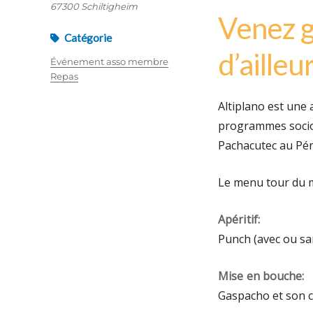
67300 Schiltigheim
Venez g
Catégorie
d’ailleu
Événement asso membre
Repas
Altiplano est une a
programmes socio-
Pachacutec au Péro
Le menu tour du 
Apéritif:
Punch (avec ou sa
Mise en bouche:
Gaspacho et son 