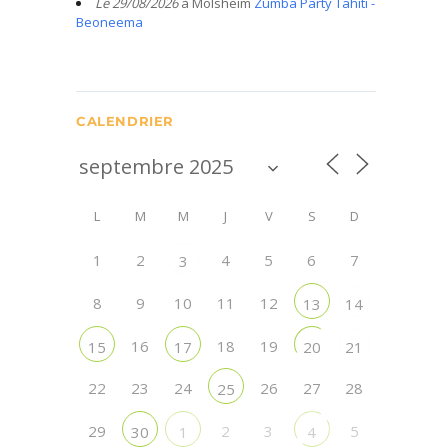
Le 29/08/2026
à Molsheim
Zumba Party Tahiti -
Beoneema
CALENDRIER
L
M
M
J
V
S
D
1
2
4
5
6
7
3
8
9
10
11
12
13
14
16
18
19
15
17
20
21
22
23
24
26
27
28
25
29
2
3
5
30
1
4