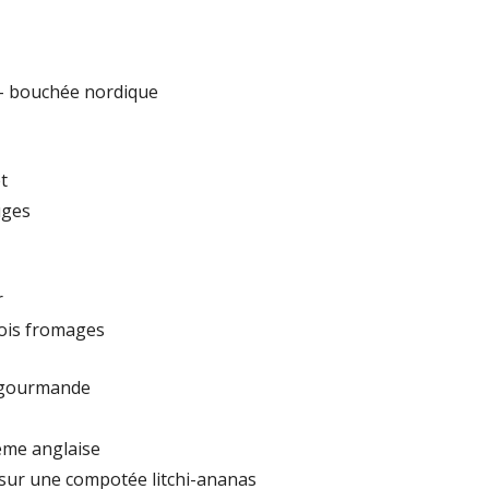
 – bouchée nordique
t
uges
r
ois fromages
 gourmande
ème anglaise
sur une compotée litchi-ananas