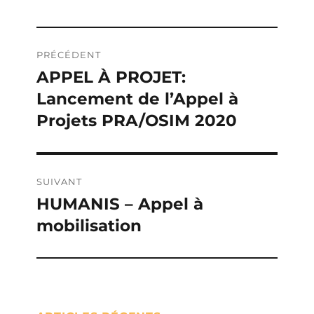
Navigation
PRÉCÉDENT
de
APPEL À PROJET:
Publication
Lancement de l’Appel à
précédente :
l’article
Projets PRA/OSIM 2020
SUIVANT
HUMANIS – Appel à
Publication
mobilisation
suivante :