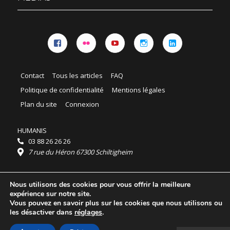
Facebook
Flickr
YouTube
Instagram
Linkedin
Contact
Tous les articles
FAQ
Politique de confidentialité
Mentions légales
Plan du site
Connexion
HUMANIS
03 88 26 26 26
7 rue du Héron 67300 Schiltigheim
Horaires :
Nous utilisons des cookies pour vous offrir la meilleure
HUMANIS : du lundi au vendredi 9h - 18h
expérience sur notre site.
Ordidocaz : du lundi au vendredi 8h - 19h
Vous pouvez en savoir plus sur les cookies que nous utilisons ou
© 2025 HUMANIS, tous droits réservés.
les désactiver dans
réglages
.
Licence Creative Commons Attribution 4.0
International