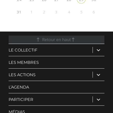
31
1
2
3
4
5
6
Retour en haut
ouvrir
LE COLLECTIF
le
sous-
menu
LES MEMBRES
ouvrir
LES ACTIONS
le
sous-
menu
L’AGENDA
ouvrir
PARTICIPER
le
sous-
menu
MÉDIAS