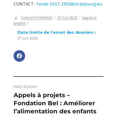
CONTACT :
Fonds-EAST-EMS@strasbourg.eu
Auteur
Collectif HUMANIS
Publié
27 mai 2025
Catégories
Appels à
le
projets
Date limite de l'envoi des dossiers :
27 juin 2025
Navigation
PRÉCÉDENT
de
Appels à projets –
Publication
Fondation Bel : Améliorer
précédente :
l’article
l’alimentation des enfants