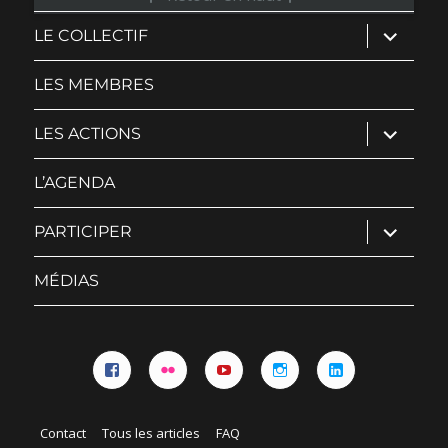
ouvrir
LE COLLECTIF
le
sous-
menu
LES MEMBRES
ouvrir
LES ACTIONS
le
sous-
menu
L’AGENDA
ouvrir
PARTICIPER
le
sous-
menu
MÉDIAS
Facebook
Flickr
YouTube
Instagram
Linkedin
Contact
Tous les articles
FAQ