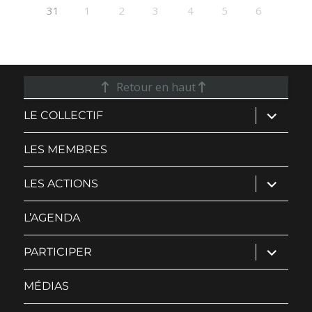
31
1
2
3
4
5
6
Retour en haut
ouvrir
LE COLLECTIF
le
sous-
menu
LES MEMBRES
ouvrir
LES ACTIONS
le
sous-
menu
L’AGENDA
ouvrir
PARTICIPER
le
sous-
menu
MÉDIAS