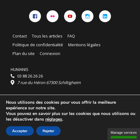
Facebook
Flickr
YouTube
Instagram
Linkedin
Contact
Tous les articles
FAQ
Politique de confidentialité
Mentions légales
Plan du site
Connexion
HUMANIS
03 88 26 26 26
7 rue du Héron 67300 Schiltigheim
Horaires :
Nous utilisons des cookies pour vous offrir la meilleure
HUMANIS : du lundi au vendredi 9h - 18h
expérience sur notre site.
Ordidocaz : du lundi au vendredi 8h - 19h
Vous pouvez en savoir plus sur les cookies que nous utilisons ou
© 2025 HUMANIS, tous droits réservés.
les désactiver dans
réglages
.
Licence Creative Commons Attribution 4.0
International
Accepter
Rejeter
Manage services