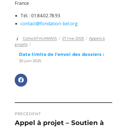
France
Tél. : 01.84.02.78.93
contact@fondation-bel.org
Auteur
Collectif HUMANIS
Publié
27 mai 2025
Catégories
Appels à
le
projets
Date limite de l'envoi des dossiers :
30 juin 2025
Navigation
PRÉCÉDENT
de
Appel à projet – Soutien à
Publication