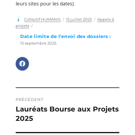
leurs sites pour les dates).
Auteur
Collectif HUMANIS
Publié
15 juillet 2025
Catégories
Appels à
le
projets
Date limite de l'envoi des dossiers :
15 septembre 2025
Navigation
PRÉCÉDENT
de
Lauréats Bourse aux Projets
Publication
2025
précédente :
l’article