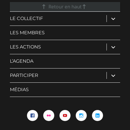
Retour en haut
ouvrir
LE COLLECTIF
le
sous-
menu
LES MEMBRES
ouvrir
LES ACTIONS
le
sous-
menu
L’AGENDA
ouvrir
PARTICIPER
le
sous-
menu
MÉDIAS
Facebook
Flickr
YouTube
Instagram
Linkedin