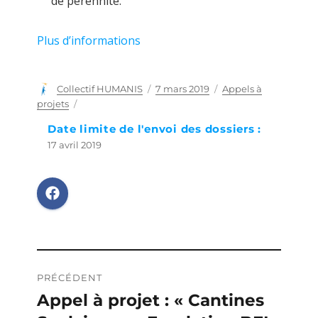
de pérennité.
Plus d’informations
Auteur
Collectif HUMANIS
Publié
7 mars 2019
Catégories
Appels à
le
projets
Date limite de l'envoi des dossiers :
17 avril 2019
Navigation
PRÉCÉDENT
de
Appel à projet : « Cantines
Publication