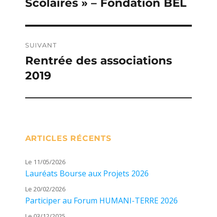
Scolaires » – Fondation BEL
précédente :
l’article
SUIVANT
Rentrée des associations
Publication
2019
suivante :
ARTICLES RÉCENTS
Le 11/05/2026
Lauréats Bourse aux Projets 2026
Le 20/02/2026
Participer au Forum HUMANI-TERRE 2026
Le 03/12/2025