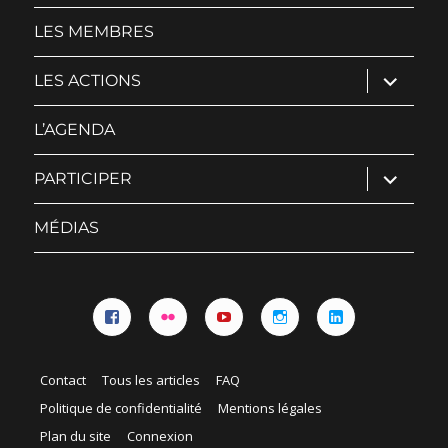
sous-
menu
LES MEMBRES
ouvrir
LES ACTIONS
le
sous-
menu
L’AGENDA
ouvrir
PARTICIPER
le
sous-
menu
MÉDIAS
Facebook
Flickr
YouTube
Instagram
Linkedin
Contact
Tous les articles
FAQ
Politique de confidentialité
Mentions légales
Plan du site
Connexion