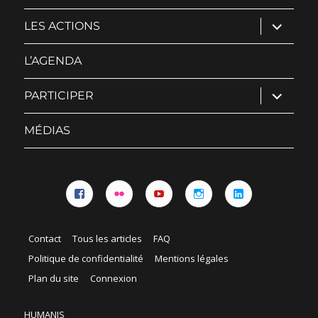
ouvrir
LES ACTIONS
le
sous-
menu
L’AGENDA
ouvrir
PARTICIPER
le
sous-
menu
MÉDIAS
Facebook
Flickr
YouTube
Instagram
Linkedin
Contact
Tous les articles
FAQ
Politique de confidentialité
Mentions légales
Plan du site
Connexion
HUMANIS