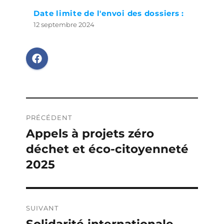
Date limite de l'envoi des dossiers :
12 septembre 2024
Navigation
PRÉCÉDENT
de
Appels à projets zéro
Publication
déchet et éco-citoyenneté
précédente :
l’article
2025
SUIVANT
Publication