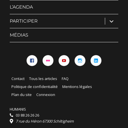
menu
L’AGENDA
ouvrir
PARTICIPER
le
sous-
menu
MÉDIAS
Facebook
Flickr
YouTube
Instagram
Linkedin
Contact
Tous les articles
FAQ
Politique de confidentialité
Mentions légales
Plan du site
Connexion
HUMANIS
03 88 26 26 26
7 rue du Héron 67300 Schiltigheim