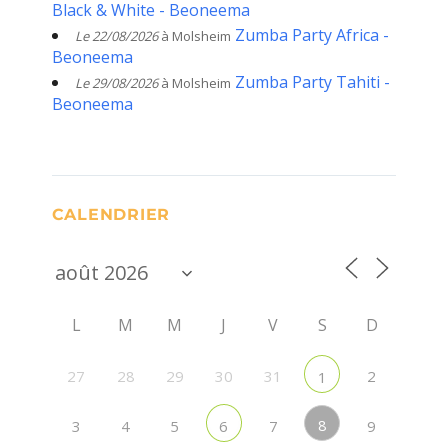
Black & White - Beoneema
Zumba Party Africa -
Le 22/08/2026
à Molsheim
Beoneema
Zumba Party Tahiti -
Le 29/08/2026
à Molsheim
Beoneema
CALENDRIER
L
M
M
J
V
S
D
27
28
29
30
31
2
1
8
3
4
5
7
9
6