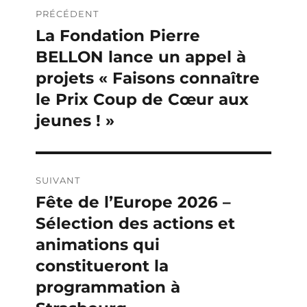
Navigation
PRÉCÉDENT
de
La Fondation Pierre
Publication
BELLON lance un appel à
précédente :
l’article
projets « Faisons connaître
le Prix Coup de Cœur aux
jeunes ! »
SUIVANT
Fête de l’Europe 2026 –
Publication
Sélection des actions et
suivante :
animations qui
constitueront la
programmation à