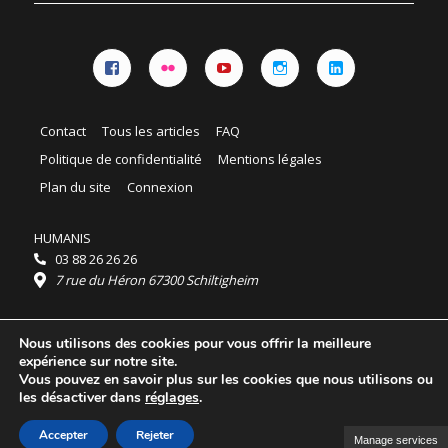
Facebook
Flickr
YouTube
Instagram
Linkedin
Contact
Tous les articles
FAQ
Politique de confidentialité
Mentions légales
Plan du site
Connexion
HUMANIS
03 88 26 26 26
7 rue du Héron 67300 Schiltigheim
Horaires :
Nous utilisons des cookies pour vous offrir la meilleure
HUMANIS : du lundi au vendredi 9h - 18h
expérience sur notre site.
Ordidocaz : du lundi au vendredi 8h - 19h
Vous pouvez en savoir plus sur les cookies que nous utilisons ou
© 2025 HUMANIS, tous droits réservés.
les désactiver dans
réglages
.
Licence Creative Commons Attribution 4.0
International
Accepter
Rejeter
Manage services