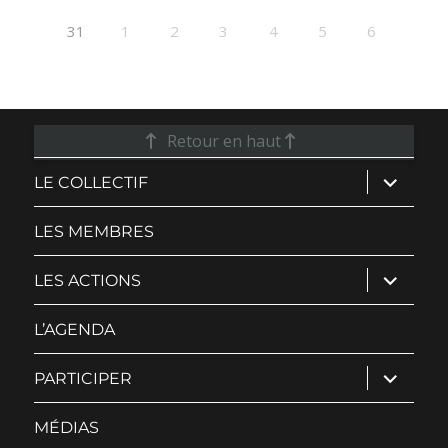
31
1
2
3
4
5
6
Retour en haut
ouvrir
LE COLLECTIF
le
sous-
menu
LES MEMBRES
ouvrir
LES ACTIONS
le
sous-
menu
L’AGENDA
ouvrir
PARTICIPER
le
sous-
menu
MÉDIAS