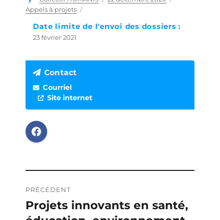
le
Appels à projets
Date limite de l'envoi des dossiers :
23 février 2021
Contact
Courriel
Site internet
Navigation
PRÉCÉDENT
de
Projets innovants en santé,
Publication
précédente :