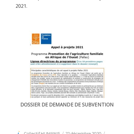
2021.
DOSSIER DE DEMANDE DE SUBVENTION
Auteur
Collectif HUMANIS
Publié
22 décembre 2020
Catégories