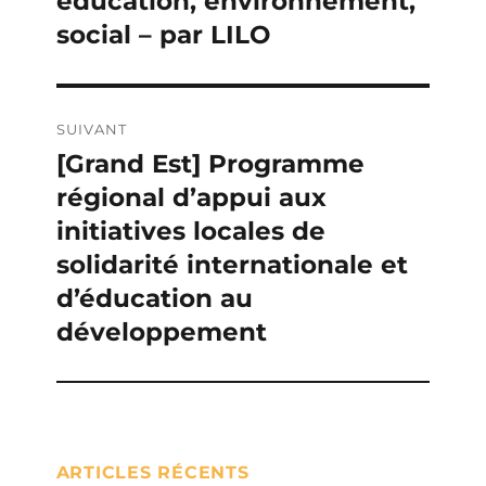
éducation, environnement,
l’article
social – par LILO
SUIVANT
[Grand Est] Programme
Publication
régional d’appui aux
suivante :
initiatives locales de
solidarité internationale et
d’éducation au
développement
ARTICLES RÉCENTS