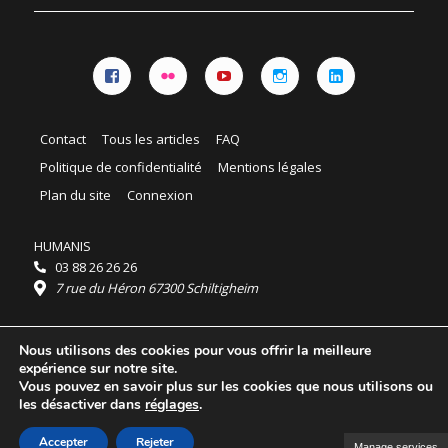
Facebook
Flickr
YouTube
Instagram
Linkedin
Contact
Tous les articles
FAQ
Politique de confidentialité
Mentions légales
Plan du site
Connexion
HUMANIS
03 88 26 26 26
7 rue du Héron 67300 Schiltigheim
Horaires :
Nous utilisons des cookies pour vous offrir la meilleure
HUMANIS : du lundi au vendredi 9h - 18h
expérience sur notre site.
Ordidocaz : du lundi au vendredi 8h - 19h
Vous pouvez en savoir plus sur les cookies que nous utilisons ou
© 2025 HUMANIS, tous droits réservés.
les désactiver dans
réglages
.
Licence Creative Commons Attribution 4.0
International
Accepter
Rejeter
Manage services