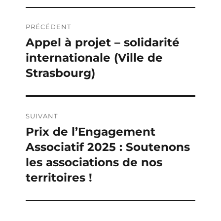
Navigation
PRÉCÉDENT
de
Appel à projet – solidarité
Publication
internationale (Ville de
précédente :
l’article
Strasbourg)
SUIVANT
Prix de l’Engagement
Publication
Associatif 2025 : Soutenons
suivante :
les associations de nos
territoires !