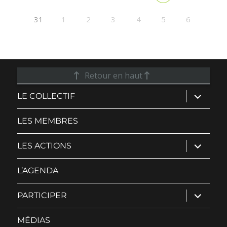
31
1
2
3
4
5
6
Retour en haut
ouvrir
LE COLLECTIF
le
sous-
menu
LES MEMBRES
ouvrir
LES ACTIONS
le
sous-
menu
L’AGENDA
ouvrir
PARTICIPER
le
sous-
menu
MÉDIAS