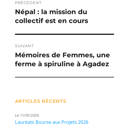
PRÉCÉDENT
de
Népal : la mission du
Publication
collectif est en cours
précédente :
l’article
SUIVANT
Mémoires de Femmes, une
Publication
ferme à spiruline à Agadez
suivante :
ARTICLES RÉCENTS
Le 11/05/2026
Lauréats Bourse aux Projets 2026