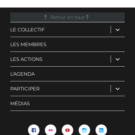
Retour en haut
ouvrir
LE COLLECTIF
le
sous-
menu
LES MEMBRES
ouvrir
LES ACTIONS
le
sous-
menu
L’AGENDA
ouvrir
PARTICIPER
le
sous-
menu
MÉDIAS