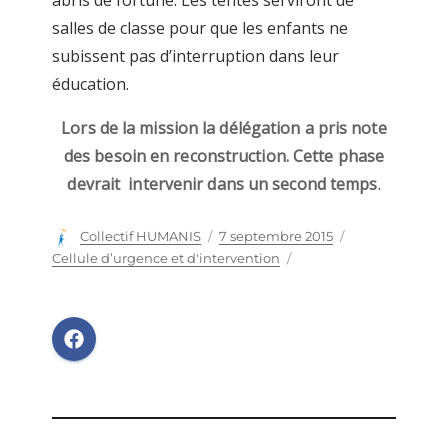
abris de fortune. Les tentes serviront de
salles de classe pour que les enfants ne
subissent pas d’interruption dans leur
éducation.
Lors de la mission la délégation a pris note
des besoin en reconstruction. Cette phase
devrait intervenir dans un second temps
.
Auteur
Collectif HUMANIS
Publié
7 septembre 2015
Catégories
le
Cellule d’urgence et d'intervention
Navigation