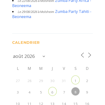
Zumba Party Africa -
Le 22/08/2026
à Molsheim
Beoneema
Zumba Party Tahiti -
Le 29/08/2026
à Molsheim
Beoneema
CALENDRIER
L
M
M
J
V
S
D
27
28
29
30
31
2
1
8
3
4
5
7
9
6
10
11
12
13
14
15
16