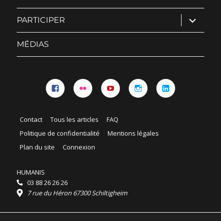
ouvrir
PARTICIPER
le
sous-
menu
MÉDIAS
Facebook
Flickr
YouTube
Instagram
Linkedin
Contact
Tous les articles
FAQ
Politique de confidentialité
Mentions légales
Plan du site
Connexion
HUMANIS
03 88 26 26 26
7 rue du Héron 67300 Schiltigheim
Horaires :