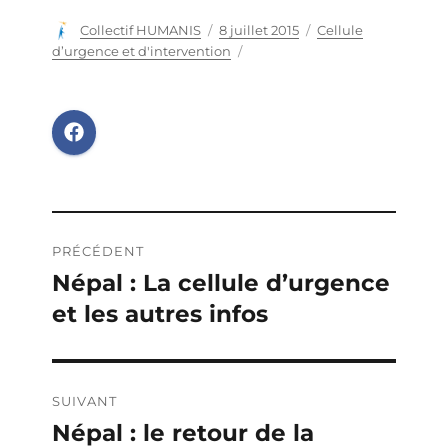
Auteur
Collectif HUMANIS
Publié
8 juillet 2015
Catégories
Cellule
le
d’urgence et d'intervention
Navigation
PRÉCÉDENT
de
Népal : La cellule d’urgence
Publication
et les autres infos
précédente :
l’article
SUIVANT
Népal : le retour de la
Publication