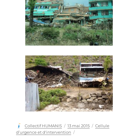
Auteur
Collectif HUMANIS
Publié
13 mai 2015
Catégories
Cellule
le
d’urgence et d'intervention