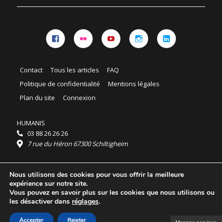
Facebook
Flickr
YouTube
Instagram
Linkedin
Contact
Tous les articles
FAQ
Politique de confidentialité
Mentions légales
Plan du site
Connexion
HUMANIS
03 88 26 26 26
7 rue du Héron 67300 Schiltigheim
Horaires :
Nous utilisons des cookies pour vous offrir la meilleure
HUMANIS : du lundi au vendredi 9h - 18h
expérience sur notre site.
Ordidocaz : du lundi au vendredi 8h - 19h
Vous pouvez en savoir plus sur les cookies que nous utilisons ou
© 2025 HUMANIS, tous droits réservés.
les désactiver dans
réglages
.
Licence Creative Commons Attribution 4.0
International
Accepter
Rejeter