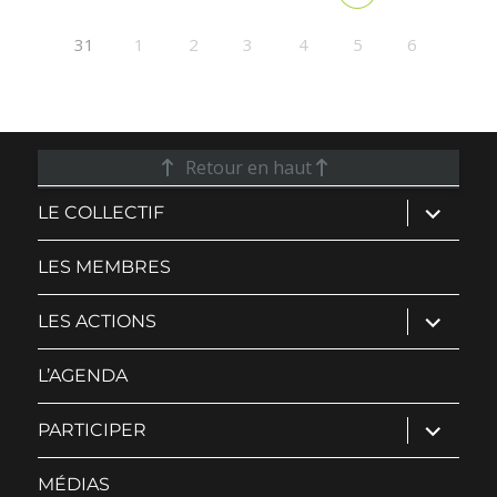
31
1
2
3
4
5
6
Retour en haut
ouvrir
LE COLLECTIF
le
sous-
menu
LES MEMBRES
ouvrir
LES ACTIONS
le
sous-
menu
L’AGENDA
ouvrir
PARTICIPER
le
sous-
menu
MÉDIAS