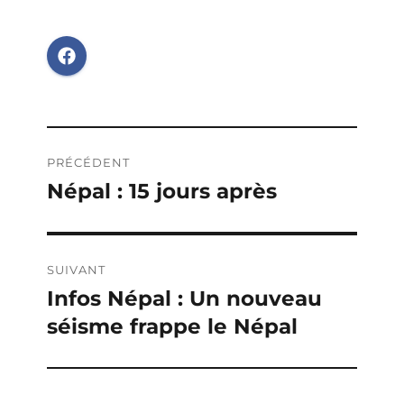
Navigation
PRÉCÉDENT
de
Népal : 15 jours après
Publication
précédente :
l’article
SUIVANT
Infos Népal : Un nouveau
Publication
séisme frappe le Népal
suivante :