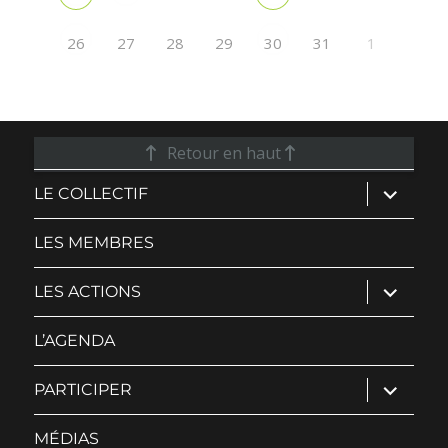
27
28
29
31
1
26
30
Retour en haut
ouvrir
LE COLLECTIF
le
sous-
menu
LES MEMBRES
ouvrir
LES ACTIONS
le
sous-
menu
L’AGENDA
ouvrir
PARTICIPER
le
sous-
menu
MÉDIAS