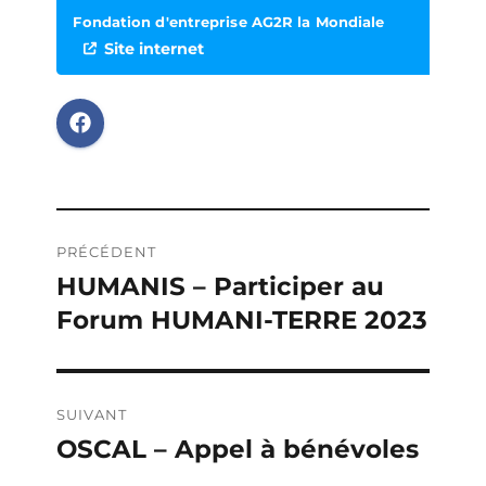
Fondation d'entreprise AG2R la Mondiale
Site internet
Navigation
PRÉCÉDENT
de
HUMANIS – Participer au
Publication
Forum HUMANI-TERRE 2023
précédente :
l’article
SUIVANT
OSCAL – Appel à bénévoles
Publication
suivante :