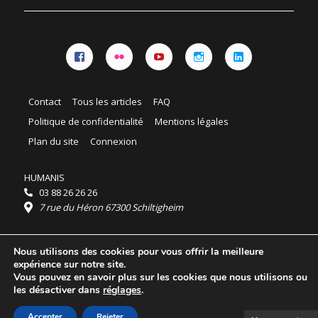
Facebook
Flickr
YouTube
Instagram
Linkedin
Contact
Tous les articles
FAQ
Politique de confidentialité
Mentions légales
Plan du site
Connexion
HUMANIS
03 88 26 26 26
7 rue du Héron 67300 Schiltigheim
Horaires :
Nous utilisons des cookies pour vous offrir la meilleure
HUMANIS : du lundi au vendredi 9h - 18h
expérience sur notre site.
Ordidocaz : du lundi au vendredi 8h - 19h
Vous pouvez en savoir plus sur les cookies que nous utilisons ou
© 2025 HUMANIS, tous droits réservés.
les désactiver dans
réglages
.
Licence Creative Commons Attribution 4.0
International
Accepter
Rejeter