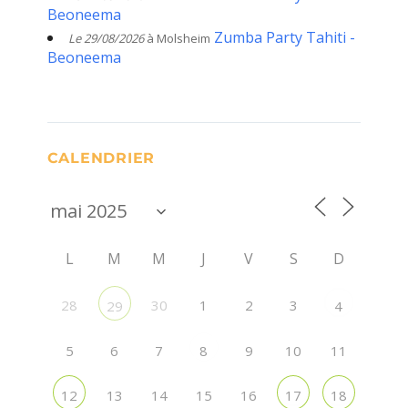
Beoneema
Zumba Party Tahiti -
Le 29/08/2026
à Molsheim
Beoneema
CALENDRIER
L
M
M
J
V
S
D
28
30
1
2
3
29
4
5
6
7
9
10
11
8
13
14
15
16
12
17
18