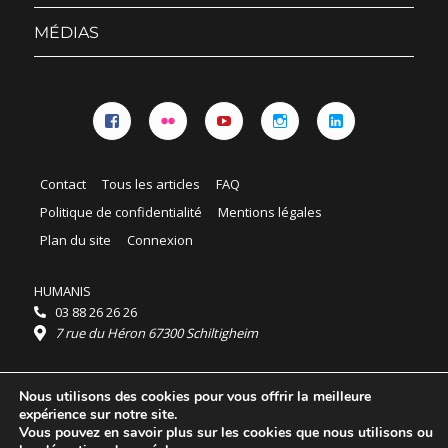
sous-
menu
MÉDIAS
Facebook
Flickr
YouTube
Instagram
Linkedin
Contact
Tous les articles
FAQ
Politique de confidentialité
Mentions légales
Plan du site
Connexion
HUMANIS
03 88 26 26 26
7 rue du Héron 67300 Schiltigheim
Horaires :
Nous utilisons des cookies pour vous offrir la meilleure
HUMANIS : du lundi au vendredi 9h - 18h
expérience sur notre site.
Ordidocaz : du lundi au vendredi 8h - 19h
Vous pouvez en savoir plus sur les cookies que nous utilisons ou
© 2025 HUMANIS, tous droits réservés.