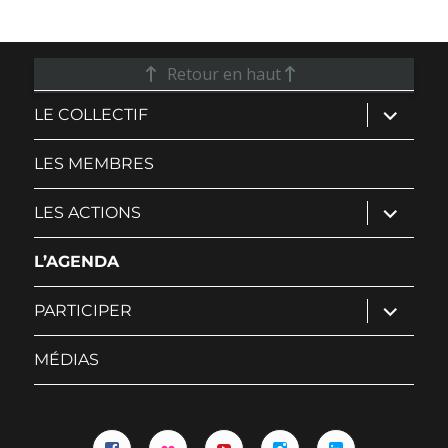
Retour en haut
ouvrir
LE COLLECTIF
le
sous-
menu
LES MEMBRES
ouvrir
LES ACTIONS
le
sous-
menu
L’AGENDA
ouvrir
PARTICIPER
le
sous-
menu
MÉDIAS