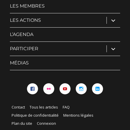
menu
LES MEMBRES
ouvrir
LES ACTIONS
le
sous-
menu
L’AGENDA
ouvrir
PARTICIPER
le
sous-
menu
MÉDIAS
Facebook
Flickr
YouTube
Instagram
Linkedin
Contact
Tous les articles
FAQ
Politique de confidentialité
Mentions légales
Plan du site
Connexion