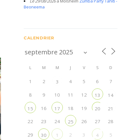
Le 29/08/2026
à Molsheim
Zumba Party Tahiti -
Beoneema
CALENDRIER
L
M
M
J
V
S
D
1
2
4
5
6
7
3
8
9
10
11
12
13
14
16
18
19
15
17
20
21
22
23
24
26
27
28
25
29
2
3
5
30
1
4