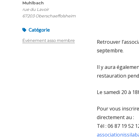
Muhlbach
rue du Lavoir
67203 Oberschaeffolsheim
Catégorie
Événement asso membre
Retrouver l’assoc
septembre
.
Il y aura égalemen
restauration pend
Le samedi 20 à 18
Pour vous inscrire
directement au :
Tél : 06 87 19 52 1
associationissila