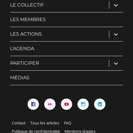
ouvrir
LE COLLECTIF
le
sous-
menu
LES MEMBRES
ouvrir
LES ACTIONS
le
sous-
menu
L’AGENDA
ouvrir
PARTICIPER
le
sous-
menu
MÉDIAS
Facebook
Flickr
YouTube
Instagram
Linkedin
Contact
Tous les articles
FAQ
Politique de confidentialité
Mentions légales