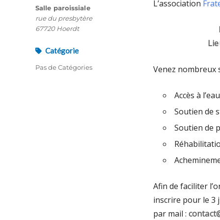
L’association
Frat
Salle paroissiale
rue du presbytère
67720 Hoerdt
Lie
Catégorie
Pas de Catégories
Venez nombreux s
Accès à l’ea
Soutien de s
Soutien de p
Réhabilitati
Acheminement
Afin de faciliter 
inscrire pour le 3 
par mail :
contact