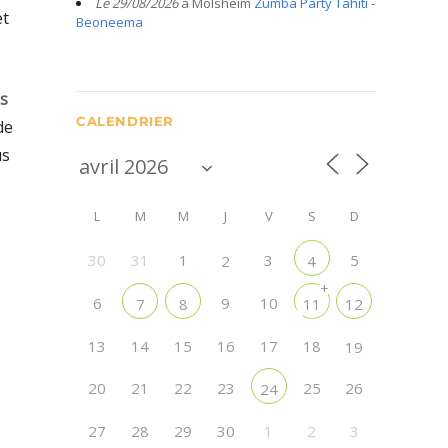
Le 29/08/2026
à Molsheim
Zumba Party Tahiti -
et
Beoneema
s
CALENDRIER
de
us
L
M
M
J
V
S
D
30
31
1
3
5
2
4
+
6
9
10
7
8
11
12
13
14
15
16
17
18
19
20
21
22
23
25
26
24
27
28
29
30
1
2
3