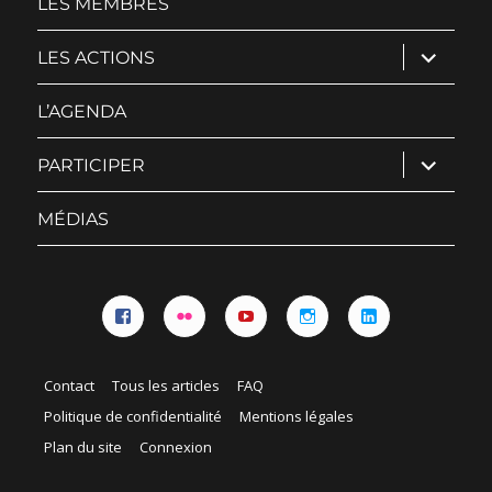
LES MEMBRES
ouvrir
LES ACTIONS
le
sous-
menu
L’AGENDA
ouvrir
PARTICIPER
le
sous-
menu
MÉDIAS
Facebook
Flickr
YouTube
Instagram
Linkedin
Contact
Tous les articles
FAQ
Politique de confidentialité
Mentions légales
Plan du site
Connexion