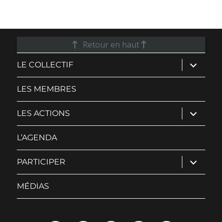
Retour en haut
ouvrir
LE COLLECTIF
le
sous-
menu
LES MEMBRES
ouvrir
LES ACTIONS
le
sous-
menu
L’AGENDA
ouvrir
PARTICIPER
le
sous-
menu
MÉDIAS