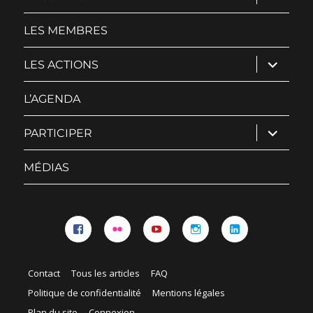
le
sous-
menu
LES MEMBRES
ouvrir
LES ACTIONS
le
sous-
menu
L’AGENDA
ouvrir
PARTICIPER
le
sous-
menu
MÉDIAS
Facebook
Flickr
YouTube
Instagram
Linkedin
Contact
Tous les articles
FAQ
Politique de confidentialité
Mentions légales
Plan du site
Connexion