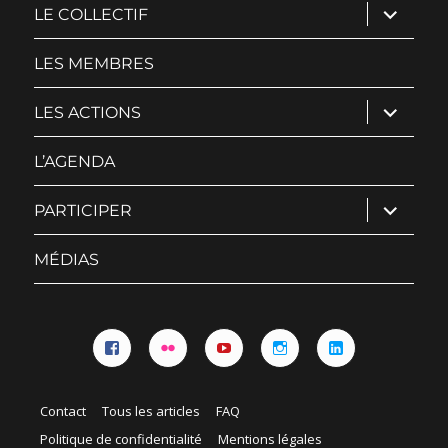
ouvrir
LE COLLECTIF
le
sous-
menu
LES MEMBRES
ouvrir
LES ACTIONS
le
sous-
menu
L’AGENDA
ouvrir
PARTICIPER
le
sous-
menu
MÉDIAS
Facebook
Flickr
YouTube
Instagram
Linkedin
Contact
Tous les articles
FAQ
Politique de confidentialité
Mentions légales