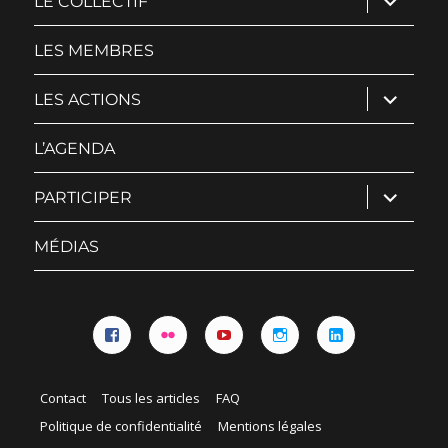
LE COLLECTIF
le
sous-
menu
LES MEMBRES
ouvrir
LES ACTIONS
le
sous-
menu
L’AGENDA
ouvrir
PARTICIPER
le
sous-
menu
MÉDIAS
Facebook
Flickr
YouTube
Instagram
Linkedin
Contact
Tous les articles
FAQ
Politique de confidentialité
Mentions légales