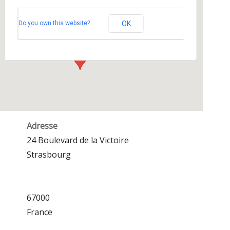
Amphithéâtre Arts et Industries, INSA
Do you own this website?
OK
24 Boulevard de la Victoire - Strasbourg
Événements
Adresse
24 Boulevard de la Victoire
Strasbourg
67000
France